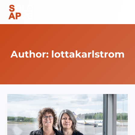
Skip
to
content
Author: lottakarlstrom