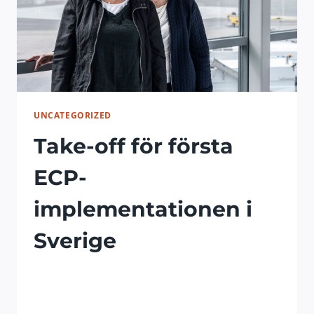
UNCATEGORIZED
Take-off för första
ECP-
implementationen i
Sverige