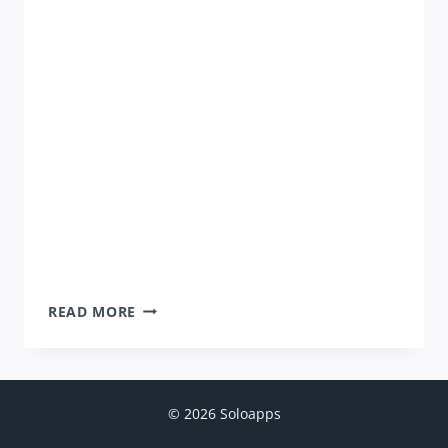
E.ON
READ MORE
SVERIGE
© 2026 Soloapps