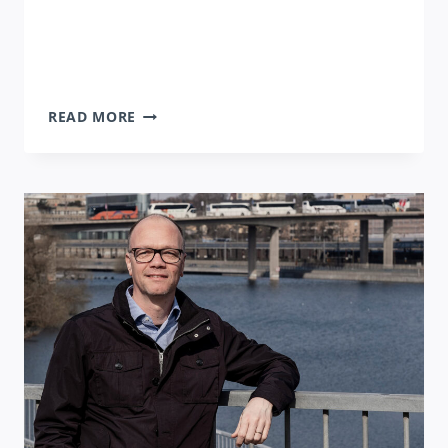
VATTENFALL
READ MORE